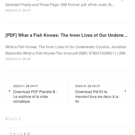
Selected Poetry and Prose Page: 288 Format: pdf, ePub, mobi, fb...
2023.03.21 00:07
[PDF] What a Fish Knows: The Inner Lives of Our Underwater Cousins by Jonathan Balcombe
What a Fish Knows: The Inner Lives of Our Underwater Cousins. Jonathan
Balcombe What-a-Fish-Knows-The-Inner.pdf ISBN: 9780374288211 | 288…
2023.03.21 00:06
2023.01.29 04:01
2023.01.29 03:57
Download PDF Planète B -
Download Pdf Et ils
Le sublime et la crise
meurent tous les deux à la
climatique
fin
0
コメント