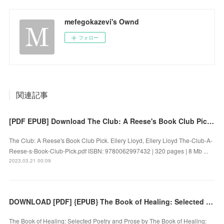
mefegokazevi's Ownd
フォロー
関連記事
[PDF EPUB] Download The Club: A Reese's Book Club Pick by Ellery Lloyd, Ellery Lloyd Full Book
The Club: A Reese's Book Club Pick. Ellery Lloyd, Ellery Lloyd The-Club-A-
Reese-s-Book-Club-Pick.pdf ISBN: 9780062997432 | 320 pages | 8 Mb ...
2023.03.21 00:09
DOWNLOAD [PDF] {EPUB} The Book of Healing: Selected Poetry and Prose by
The Book of Healing: Selected Poetry and Prose by The Book of Healing: